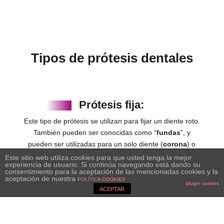
Tipos de prótesis dentales
Prótesis fija:
Este tipo de prótesis se utilizan para fijar un diente roto.
También pueden ser conocidas como “
fundas
”, y
pueden ser utilizadas para un solo diente (
corona
) o
para varios (
puente
). En estos casos, los materiales
Este sitio web utiliza cookies para que usted tenga la mejor
experiencia de usuario. Si continúa navegando está dando su
más usados son el
metal y la cerámica sobre circonio
consentimiento para la aceptación de las mencionadas cookies y la
aceptación de nuestra
o alúmina.
POLÍTICA COOKIES
plugin cookies
ACEPTAR