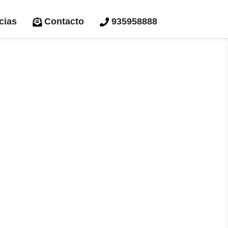
cias
Contacto
935958888